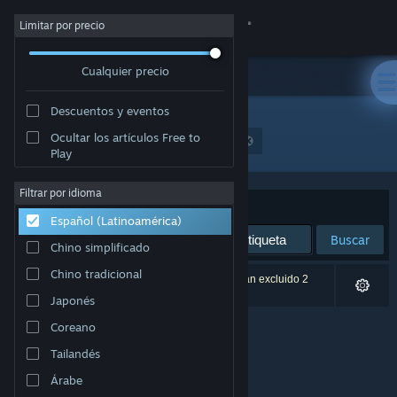
Iniciar sesión
Limitar por precio
Cualquier precio
Tienda
Descuentos y eventos
Comunidad
Ocultar los artículos Free to
Desarrollador: Umami Tiger (Matthias Linda)
Play
Acerca de
Filtrar por idioma
Ordenar por
Relevancia
Español (Latinoamérica)
Soporte
Buscar
Chino simplificado
Cambiar idioma
Chino tradicional
0 resultado(s) coinciden con la búsqueda. Se han excluido 2
títulos según tus preferencias.
Japonés
Obtener la aplicación de Steam Mobile
Coreano
Ver versión clásica
Tailandés
Árabe