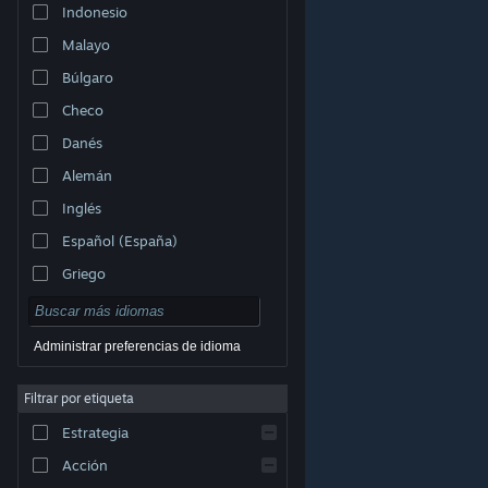
Indonesio
Malayo
Búlgaro
Checo
Danés
Alemán
Inglés
Español (España)
Griego
Administrar preferencias de idioma
Filtrar por etiqueta
© Valve Corporation. Todos los derechos reservados.
Todas las marcas registradas pertenecen a sus
respectivos dueños en EE. UU. y otros países.
Política
Estrategia
de Privacidad
|
Información legal
|
Accesibilidad
|
Acuerdo de Suscriptor a Steam
|
Reembolsos
|
Cookies
Acción