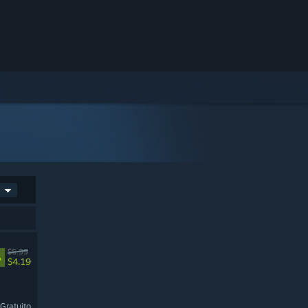
$6.99
%
$4.19
Gratuito