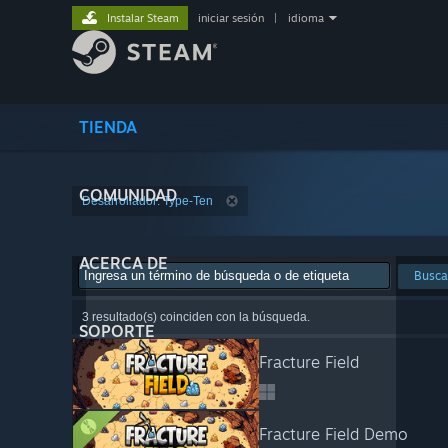
Instalar Steam
iniciar sesión
|
idioma
TIENDA
COMUNIDAD
Desarrollador: Type-Ten
ACERCA DE
Busca
3 resultado(s) coinciden con la búsqueda.
SOPORTE
Fracture Field
Fracture Field Demo