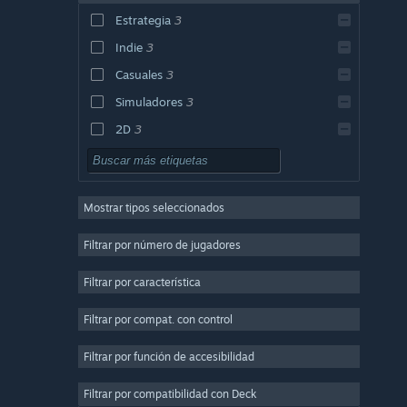
Estrategia
3
Indie
3
Casuales
3
Simuladores
3
2D
3
Pixelados
3
Un jugador
3
Mostrar tipos seleccionados
Economía
3
Destrucción
3
Filtrar por número de jugadores
Gradual
3
Filtrar por característica
Inactividad
3
Filtrar por compat. con control
Acción
Aventura
Filtrar por función de accesibilidad
Diseño e ilustración
Filtrar por compatibilidad con Deck
Utilidades