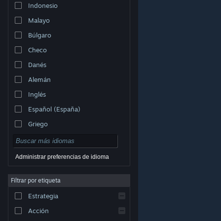
Indonesio
Malayo
Búlgaro
Checo
Danés
Alemán
Inglés
Español (España)
Griego
Administrar preferencias de idioma
Filtrar por etiqueta
© Valve Corporation. Todos los derechos reservados.
Todas las marcas registradas pertenecen a sus
respectivos dueños en EE. UU. y otros países.
Política
Estrategia
de Privacidad
|
Información legal
|
Accesibilidad
|
Acuerdo de Suscriptor a Steam
|
Reembolsos
|
Cookies
Acción