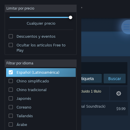
Iniciar sesión
Limitar por precio
Cualquier precio
Tienda
Descuentos y eventos
Comunidad
Ocultar los artículos Free to
Desarrollador: ThatWhichIs Media
Play
Acerca de
Filtrar por idioma
Ordenar por
Relevancia
Español (Latinoamérica)
Soporte
Buscar
Chino simplificado
Cambiar idioma
Chino tradicional
1 resultado coincide con la búsqueda. Se ha excluido 1 título
según tus preferencias.
Japonés
Obtener la aplicación de Steam Mobile
Hypnospace Outlaw (Original Soundtrack)
Coreano
$9.99
Ver versión clásica
Tailandés
Árabe