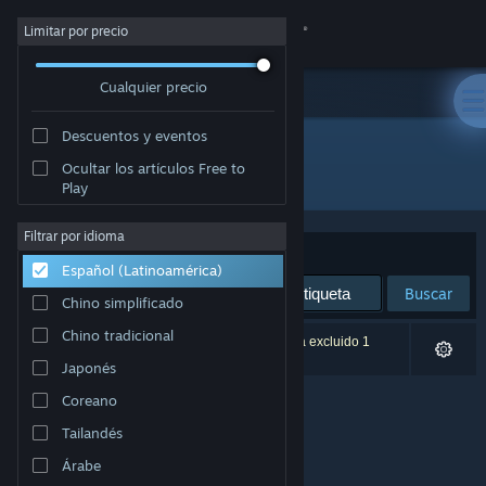
Iniciar sesión
Limitar por precio
Cualquier precio
Tienda
Descuentos y eventos
Comunidad
Ocultar los artículos Free to
Desarrollador: Teelur Games
Play
Acerca de
Filtrar por idioma
Ordenar por
Relevancia
Español (Latinoamérica)
Soporte
Buscar
Chino simplificado
Cambiar idioma
Chino tradicional
0 resultado(s) coinciden con la búsqueda. Se ha excluido 1
título según tus preferencias.
Japonés
Obtener la aplicación de Steam Mobile
Coreano
Ver versión clásica
Tailandés
Árabe