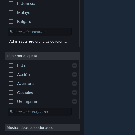
Indonesio
Malayo
Búlgaro
Checo
Danés
Administrar preferencias de idioma
Alemán
Filtrar por etiqueta
Inglés
Indie
Español (España)
Acción
Griego
Aventura
Casuales
Un jugador
© Valve Corporation. Todos los derechos reservados.
Simuladores
Todas las marcas registradas pertenecen a sus
respectivos dueños en EE. UU. y otros países.
Política
Rol
de Privacidad
|
Información legal
|
Accesibilidad
|
Acuerdo de Suscriptor a Steam
|
Reembolsos
|
Cookies
Mostrar tipos seleccionados
Estrategia