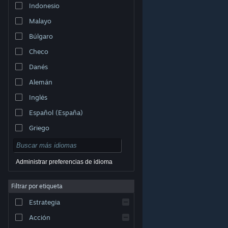
Indonesio
Malayo
Búlgaro
Checo
Danés
Alemán
Inglés
Español (España)
Griego
Administrar preferencias de idioma
Filtrar por etiqueta
© Valve Corporation. Todos los derechos reservados.
Todas las marcas registradas pertenecen a sus
respectivos dueños en EE. UU. y otros países.
Política
Estrategia
de Privacidad
|
Información legal
|
Accesibilidad
|
Acuerdo de Suscriptor a Steam
|
Reembolsos
|
Cookies
Acción