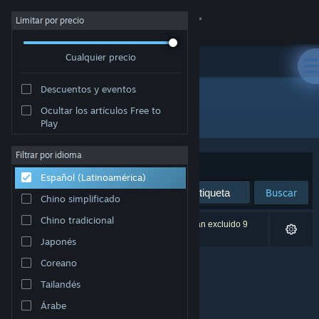
Iniciar sesión
Limitar por precio
Cualquier precio
Tienda
Descuentos y eventos
Comunidad
Ocultar los artículos Free to
Desarrollador: Tazdraperm
Play
Acerca de
Filtrar por idioma
Ordenar por
Relevancia
Español (Latinoamérica)
Soporte
Buscar
Chino simplificado
Cambiar idioma
Chino tradicional
0 resultado(s) coinciden con la búsqueda. Se han excluido 9
títulos según tus preferencias.
Japonés
Obtener la aplicación de Steam Mobile
Coreano
Ver versión clásica
Tailandés
Árabe