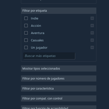
Alemán
Filtrar por etiqueta
Inglés
Indie
Español (España)
Acción
Griego
Aventura
Casuales
Un jugador
Simuladores
Rol
Mostrar tipos seleccionados
Estrategia
2D
Filtrar por número de jugadores
Acceso anticipado
Filtrar por característica
3D
Filtrar por compat. con control
Free to Play
Atmosféricos
Filtrar por función de accesibilidad