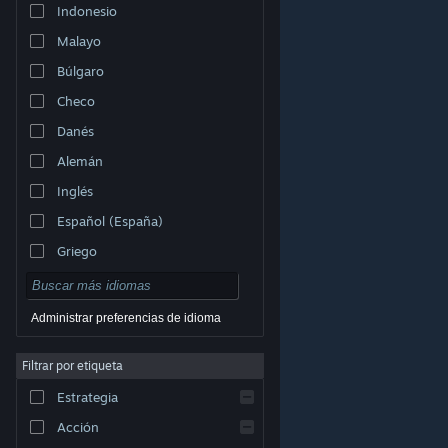
Indonesio
Malayo
Búlgaro
Checo
Danés
Alemán
Inglés
Español (España)
Griego
Administrar preferencias de idioma
Filtrar por etiqueta
© Valve Corporation. Todos los derechos reservados.
Todas las marcas registradas pertenecen a sus
respectivos dueños en EE. UU. y otros países.
Política
Estrategia
de Privacidad
|
Información legal
|
Accesibilidad
|
Acuerdo de Suscriptor a Steam
|
Reembolsos
|
Cookies
Acción