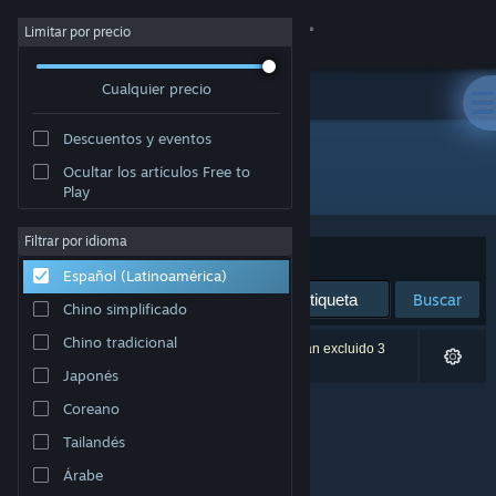
Iniciar sesión
Limitar por precio
Cualquier precio
Tienda
Descuentos y eventos
Comunidad
Ocultar los artículos Free to
Desarrollador: THETABLE Z
Play
Acerca de
Filtrar por idioma
Ordenar por
Relevancia
Español (Latinoamérica)
Soporte
Buscar
Chino simplificado
Cambiar idioma
Chino tradicional
0 resultado(s) coinciden con la búsqueda. Se han excluido 3
títulos según tus preferencias.
Japonés
Obtener la aplicación de Steam Mobile
Coreano
Ver versión clásica
Tailandés
Árabe