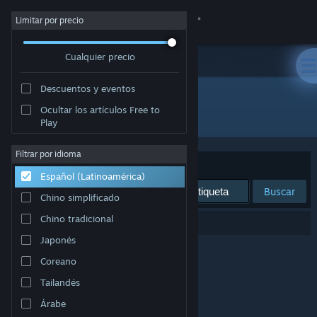
Iniciar sesión
Limitar por precio
Cualquier precio
Tienda
Descuentos y eventos
Comunidad
Ocultar los artículos Free to
Desarrollador: SyntheticD
Play
Acerca de
Filtrar por idioma
Ordenar por
Relevancia
Español (Latinoamérica)
Soporte
Buscar
Chino simplificado
Cambiar idioma
Chino tradicional
0 resultado(s) coinciden con la búsqueda.
Japonés
Obtener la aplicación de Steam Mobile
Coreano
Ver versión clásica
Tailandés
Árabe