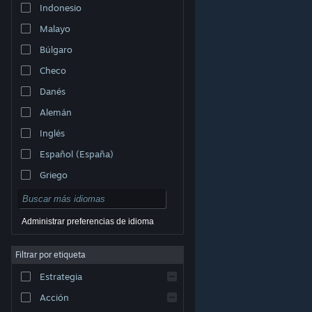
Indonesio
Malayo
Búlgaro
Checo
Danés
Alemán
Inglés
Español (España)
Griego
Administrar preferencias de idioma
Filtrar por etiqueta
© Valve Corporation. Todos los derechos reservados.
Todas las marcas registradas pertenecen a sus
respectivos dueños en EE. UU. y otros países.
Política
Estrategia
de Privacidad
|
Información legal
|
Accesibilidad
|
Acuerdo de Suscriptor a Steam
|
Reembolsos
|
Cookies
Acción