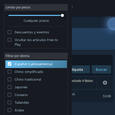
Iniciar sesión
Limitar por precio
Cualquier precio
Tienda
Descuentos y eventos
Comunidad
Ocultar los artículos Free to
Desarrollador: Sweet Slush Games
Play
Acerca de
Filtrar por idioma
Ordenar por
Relevancia
Español (Latinoamérica)
Soporte
Buscar
Chino simplificado
Cambiar idioma
Chino tradicional
1 resultado coincide con la búsqueda. Se han excluido 4 títulos
según tus preferencias.
Japonés
Obtener la aplicación de Steam Mobile
Lyantei - Original Soundtrack
Coreano
$3.99
Ver versión clásica
Tailandés
Árabe