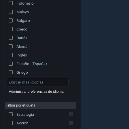
Indonesio
Malayo
Búlgaro
Checo
Danés
Alemán
Inglés
Español (España)
Griego
Administrar preferencias de idioma
Filtrar por etiqueta
© Valve Corporation. Todos los derechos reservados.
Todas las marcas registradas pertenecen a sus
respectivos dueños en EE. UU. y otros países.
Política
Estrategia
de Privacidad
|
Información legal
|
Accesibilidad
|
Acuerdo de Suscriptor a Steam
|
Reembolsos
|
Cookies
Acción