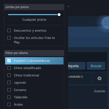
Iniciar sesión
Limitar por precio
Cualquier precio
Tienda
Descuentos y eventos
Comunidad
Ocultar los artículos Free to
Desarrollador: SuperuserGames
Play
Acerca de
Filtrar por idioma
Ordenar por
Relevancia
Español (Latinoamérica)
Soporte
Buscar
Chino simplificado
Cambiar idioma
Chino tradicional
2 resultado(s) coinciden con la búsqueda. Se ha excluido 1
título según tus preferencias.
Japonés
Obtener la aplicación de Steam Mobile
Gardener Simulator Demo
Coreano
Gratuito
Ver versión clásica
Tailandés
Gardener Simulator
Árabe