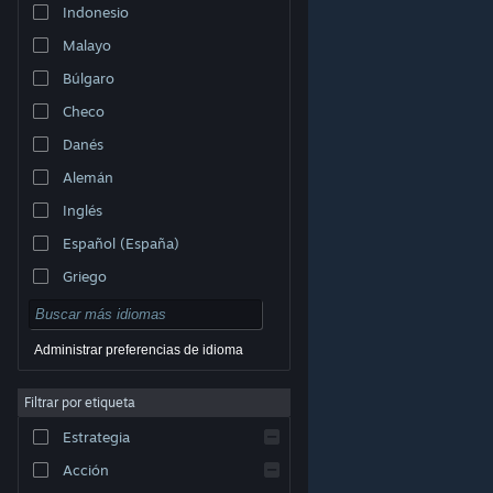
Indonesio
Malayo
Búlgaro
Checo
Danés
Alemán
Inglés
Español (España)
Griego
Administrar preferencias de idioma
Filtrar por etiqueta
© Valve Corporation. Todos los derechos reservados.
Todas las marcas registradas pertenecen a sus
respectivos dueños en EE. UU. y otros países.
Política
Estrategia
de Privacidad
|
Información legal
|
Accesibilidad
|
Acuerdo de Suscriptor a Steam
|
Reembolsos
|
Cookies
Acción