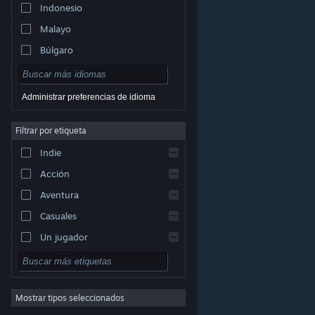
Indonesio
Malayo
Búlgaro
Checo
Danés
Administrar preferencias de idioma
Alemán
Filtrar por etiqueta
Inglés
Indie
Español (España)
Acción
Griego
Aventura
Casuales
Un jugador
© Valve Corporation. Todos los derechos reservados.
Simuladores
Todas las marcas registradas pertenecen a sus
respectivos dueños en EE. UU. y otros países.
Política
Rol
de Privacidad
|
Información legal
|
Accesibilidad
|
Acuerdo de Suscriptor a Steam
|
Reembolsos
|
Cookies
Mostrar tipos seleccionados
Estrategia