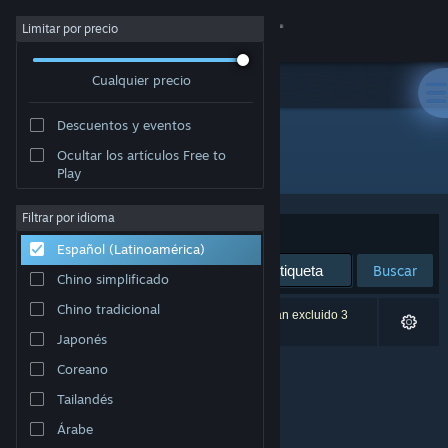
Iniciar sesión
Limitar por precio
Cualquier precio
Tienda
Descuentos y eventos
Comunidad
Ocultar los artículos Free to
Desarrollador: StrangeLight Games
Play
Acerca de
Filtrar por idioma
Ordenar por
Relevancia
Español (Latinoamérica)
Soporte
Buscar
Chino simplificado
Cambiar idioma
Chino tradicional
0 resultado(s) coinciden con la búsqueda. Se han excluido 3
títulos según tus preferencias.
Japonés
Obtener la aplicación de Steam Mobile
Coreano
Ver versión clásica
Tailandés
Árabe