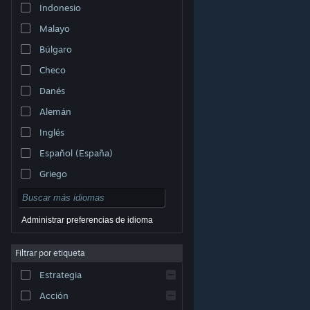
Indonesio
Malayo
Búlgaro
Checo
Danés
Alemán
Inglés
Español (España)
Griego
Administrar preferencias de idioma
Filtrar por etiqueta
© Valve Corporation. Todos los derechos reservados.
Todas las marcas registradas pertenecen a sus
respectivos dueños en EE. UU. y otros países.
Política
Estrategia
de Privacidad
|
Información legal
|
Accesibilidad
|
Acuerdo de Suscriptor a Steam
|
Reembolsos
|
Cookies
Acción