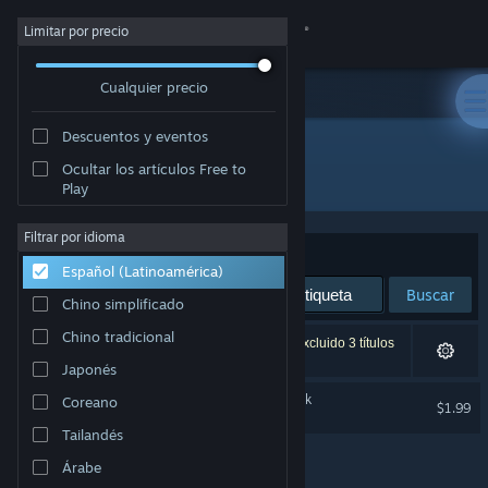
Iniciar sesión
Limitar por precio
Cualquier precio
Tienda
Descuentos y eventos
Comunidad
Ocultar los artículos Free to
Desarrollador: Stelex Software
Play
Acerca de
Filtrar por idioma
Ordenar por
Relevancia
Español (Latinoamérica)
Soporte
Buscar
Chino simplificado
Cambiar idioma
Chino tradicional
1 resultado coincide con la búsqueda. Se han excluido 3 títulos
según tus preferencias.
Japonés
Obtener la aplicación de Steam Mobile
Monorail Stories Soundtrack
Coreano
$1.99
Ver versión clásica
Tailandés
Árabe