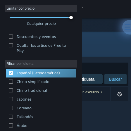
Iniciar sesión
Limitar por precio
Cualquier precio
Tienda
Descuentos y eventos
Comunidad
Ocultar los artículos Free to
Desarrollador: Signal Studios
Play
Acerca de
Filtrar por idioma
Ordenar por
Relevancia
Español (Latinoamérica)
Soporte
Buscar
Chino simplificado
Cambiar idioma
Chino tradicional
0 resultado(s) coinciden con la búsqueda. Se han excluido 3
títulos según tus preferencias.
Japonés
Obtener la aplicación de Steam Mobile
Coreano
Ver versión clásica
Tailandés
Árabe