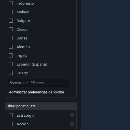
Indonesio
Malayo
Búlgaro
Checo
Danés
Alemán
Inglés
Español (España)
Griego
Administrar preferencias de idioma
Filtrar por etiqueta
© Valve Corporation. Todos los derechos reservados.
Todas las marcas registradas pertenecen a sus
respectivos dueños en EE. UU. y otros países.
Política
Estrategia
de Privacidad
|
Información legal
|
Accesibilidad
|
Acuerdo de Suscriptor a Steam
|
Reembolsos
|
Cookies
Acción