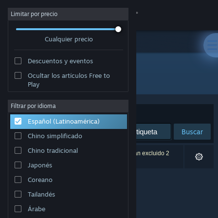
Iniciar sesión
Limitar por precio
Cualquier precio
Tienda
Descuentos y eventos
Comunidad
Ocultar los artículos Free to
Desarrollador: Seidlsoft
Play
Acerca de
Filtrar por idioma
Ordenar por
Relevancia
Español (Latinoamérica)
Soporte
Buscar
Chino simplificado
Cambiar idioma
Chino tradicional
0 resultado(s) coinciden con la búsqueda. Se han excluido 2
títulos según tus preferencias.
Japonés
Obtener la aplicación de Steam Mobile
Coreano
Ver versión clásica
Tailandés
Árabe