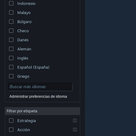
Indonesio
Malayo
Búlgaro
Checo
Danés
Alemán
Inglés
Español (España)
Griego
Administrar preferencias de idioma
Filtrar por etiqueta
© Valve Corporation. Todos los derechos reservados.
Todas las marcas registradas pertenecen a sus
respectivos dueños en EE. UU. y otros países.
Política
Estrategia
de Privacidad
|
Información legal
|
Accesibilidad
|
Acuerdo de Suscriptor a Steam
|
Reembolsos
|
Cookies
Acción