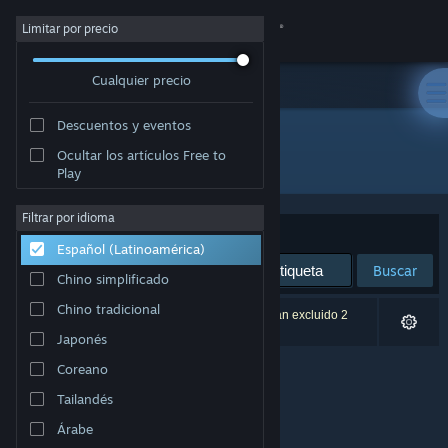
Iniciar sesión
Limitar por precio
Cualquier precio
Tienda
Descuentos y eventos
Comunidad
Ocultar los artículos Free to
Desarrollador: Second Wind Games
Play
Acerca de
Filtrar por idioma
Ordenar por
Relevancia
Español (Latinoamérica)
Soporte
Buscar
Chino simplificado
Cambiar idioma
Chino tradicional
0 resultado(s) coinciden con la búsqueda. Se han excluido 2
títulos según tus preferencias.
Japonés
Obtener la aplicación de Steam Mobile
Coreano
Ver versión clásica
Tailandés
Árabe