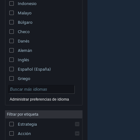
Indonesio
Malayo
Búlgaro
Checo
Danés
Alemán
Inglés
Español (España)
Griego
Administrar preferencias de idioma
Filtrar por etiqueta
© Valve Corporation. Todos los derechos reservados.
Todas las marcas registradas pertenecen a sus
respectivos dueños en EE. UU. y otros países.
Política
Estrategia
de Privacidad
|
Información legal
|
Accesibilidad
|
Acuerdo de Suscriptor a Steam
|
Reembolsos
|
Cookies
Acción