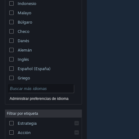
Indonesio
Malayo
Búlgaro
Checo
Danés
Alemán
Inglés
Español (España)
Griego
Administrar preferencias de idioma
Filtrar por etiqueta
© Valve Corporation. Todos los derechos reservados.
Todas las marcas registradas pertenecen a sus
respectivos dueños en EE. UU. y otros países.
Política
Estrategia
de Privacidad
|
Información legal
|
Accesibilidad
|
Acuerdo de Suscriptor a Steam
|
Reembolsos
|
Cookies
Acción