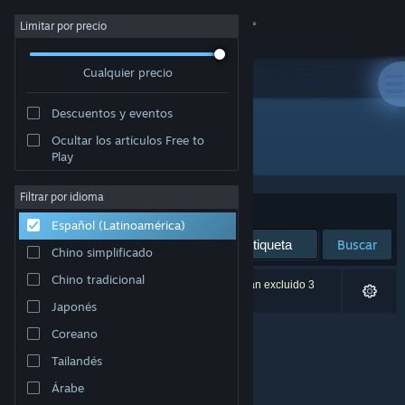
Iniciar sesión
Limitar por precio
Cualquier precio
Tienda
Descuentos y eventos
Comunidad
Ocultar los artículos Free to
Desarrollador: Sea of Ghosts
Play
Acerca de
Filtrar por idioma
Ordenar por
Relevancia
Español (Latinoamérica)
Soporte
Buscar
Chino simplificado
Cambiar idioma
Chino tradicional
0 resultado(s) coinciden con la búsqueda. Se han excluido 3
títulos según tus preferencias.
Japonés
Obtener la aplicación de Steam Mobile
Coreano
Ver versión clásica
Tailandés
Árabe