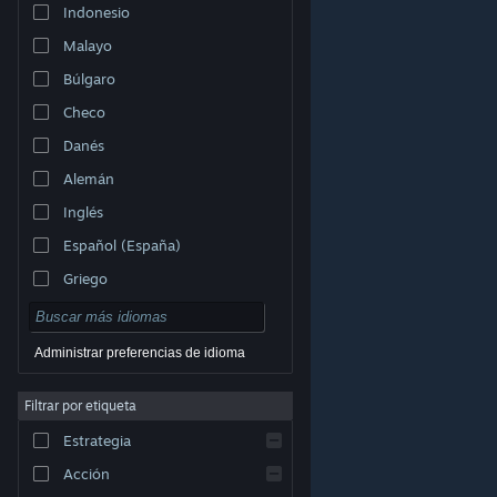
Indonesio
Malayo
Búlgaro
Checo
Danés
Alemán
Inglés
Español (España)
Griego
Administrar preferencias de idioma
Filtrar por etiqueta
© Valve Corporation. Todos los derechos reservados.
Todas las marcas registradas pertenecen a sus
respectivos dueños en EE. UU. y otros países.
Política
Estrategia
de Privacidad
|
Información legal
|
Accesibilidad
|
Acuerdo de Suscriptor a Steam
|
Reembolsos
|
Cookies
Acción