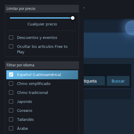
Iniciar sesión
Limitar por precio
Cualquier precio
Tienda
Descuentos y eventos
Comunidad
Ocultar los artículos Free to
Desarrollador: Scenario Software
Play
Acerca de
Filtrar por idioma
Ordenar por
Relevancia
Español (Latinoamérica)
Soporte
Buscar
Chino simplificado
Cambiar idioma
Chino tradicional
0 resultado(s) coinciden con la búsqueda.
Japonés
Obtener la aplicación de Steam Mobile
Coreano
Ver versión clásica
Tailandés
Árabe