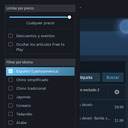
Iniciar sesión
Limitar por precio
Cualquier precio
Tienda
Descuentos y eventos
Comunidad
Ocultar los artículos Free to
Desarrollador: SEO INSEOK
Play
Acerca de
Filtrar por idioma
Ordenar por
Relevancia
Español (Latinoamérica)
Soporte
Buscar
Chino simplificado
Cambiar idioma
Chino tradicional
4 resultado(s) coinciden con la búsqueda. Se han excluido 2
títulos según tus preferencias.
Japonés
Obtener la aplicación de Steam Mobile
Lucy -La eternidad que ella deseó-
Coreano
$9.99
Ver versión clásica
Tailandés
Lucy -La eternidad que ella deseó- Banda sonora del Ending
$1.99
Árabe