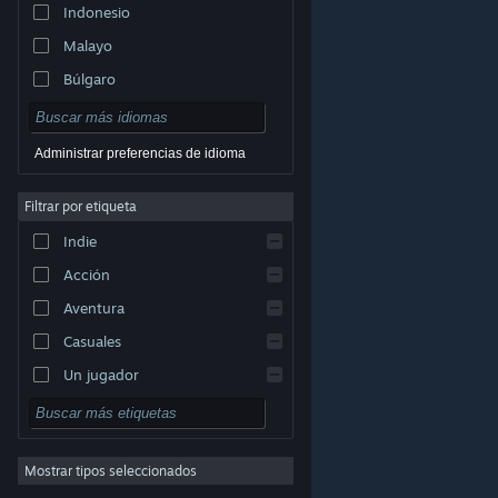
Indonesio
Malayo
Búlgaro
Checo
Danés
Administrar preferencias de idioma
Alemán
Filtrar por etiqueta
Inglés
Indie
Español (España)
Acción
Griego
Aventura
Casuales
Un jugador
© Valve Corporation. Todos los derechos reservados.
Simuladores
Todas las marcas registradas pertenecen a sus
respectivos dueños en EE. UU. y otros países.
Política
Rol
de Privacidad
|
Información legal
|
Accesibilidad
|
Acuerdo de Suscriptor a Steam
|
Reembolsos
|
Cookies
Mostrar tipos seleccionados
Estrategia