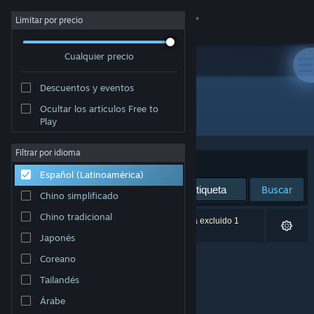
Iniciar sesión
Limitar por precio
Cualquier precio
Tienda
Descuentos y eventos
Comunidad
Ocultar los artículos Free to
Desarrollador: Reality Diversions, LLC.
Play
Acerca de
Filtrar por idioma
Ordenar por
Relevancia
Español (Latinoamérica)
Soporte
Buscar
Chino simplificado
Cambiar idioma
Chino tradicional
0 resultado(s) coinciden con la búsqueda. Se ha excluido 1
título según tus preferencias.
Japonés
Obtener la aplicación de Steam Mobile
Coreano
Ver versión clásica
Tailandés
Árabe