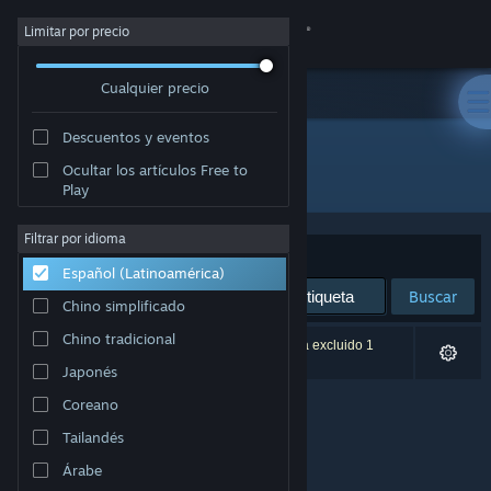
Iniciar sesión
Limitar por precio
Cualquier precio
Tienda
Descuentos y eventos
Comunidad
Ocultar los artículos Free to
Desarrollador: Polyraptor Games
Play
Acerca de
Filtrar por idioma
Ordenar por
Relevancia
Español (Latinoamérica)
Soporte
Buscar
Chino simplificado
Cambiar idioma
Chino tradicional
0 resultado(s) coinciden con la búsqueda. Se ha excluido 1
título según tus preferencias.
Japonés
Obtener la aplicación de Steam Mobile
Coreano
Ver versión clásica
Tailandés
Árabe