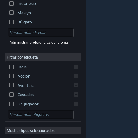
Indonesio
Malayo
Búlgaro
Checo
Danés
Administrar preferencias de idioma
Alemán
Filtrar por etiqueta
Inglés
Indie
Español (España)
Acción
Griego
Aventura
Casuales
Un jugador
© Valve Corporation. Todos los derechos reservados.
Simuladores
Todas las marcas registradas pertenecen a sus
respectivos dueños en EE. UU. y otros países.
Política
Rol
de Privacidad
|
Información legal
|
Accesibilidad
|
Acuerdo de Suscriptor a Steam
|
Reembolsos
|
Cookies
Mostrar tipos seleccionados
Estrategia