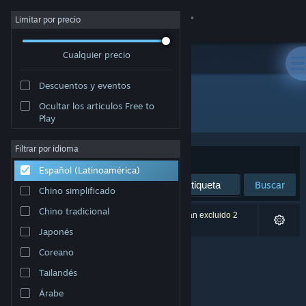
Iniciar sesión
Limitar por precio
Cualquier precio
Tienda
Descuentos y eventos
Comunidad
Ocultar los artículos Free to
Desarrollador: PlayEmotionStudios
Play
Acerca de
Filtrar por idioma
Ordenar por
Relevancia
Español (Latinoamérica)
Soporte
Buscar
Chino simplificado
Cambiar idioma
Chino tradicional
0 resultado(s) coinciden con la búsqueda. Se han excluido 2
títulos según tus preferencias.
Japonés
Obtener la aplicación de Steam Mobile
Coreano
Ver versión clásica
Tailandés
Árabe