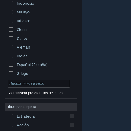
Indonesio
Malayo
Búlgaro
Checo
Danés
Alemán
Inglés
Español (España)
Griego
Administrar preferencias de idioma
Filtrar por etiqueta
© Valve Corporation. Todos los derechos reservados.
Todas las marcas registradas pertenecen a sus
respectivos dueños en EE. UU. y otros países.
Política
Estrategia
de Privacidad
|
Información legal
|
Accesibilidad
|
Acuerdo de Suscriptor a Steam
|
Reembolsos
|
Cookies
Acción