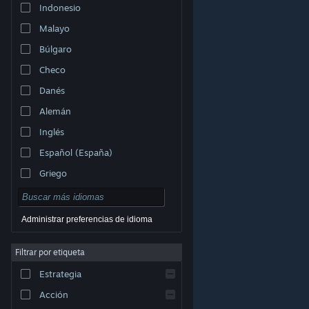
Indonesio
Malayo
Búlgaro
Checo
Danés
Alemán
Inglés
Español (España)
Griego
Administrar preferencias de idioma
Filtrar por etiqueta
© Valve Corporation. Todos los derechos reservados.
Todas las marcas registradas pertenecen a sus
respectivos dueños en EE. UU. y otros países.
Política
Estrategia
de Privacidad
|
Información legal
|
Accesibilidad
|
Acuerdo de Suscriptor a Steam
|
Reembolsos
|
Cookies
Acción