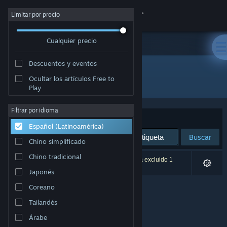
Iniciar sesión
Limitar por precio
Cualquier precio
Tienda
Descuentos y eventos
Comunidad
Ocultar los artículos Free to
Desarrollador: Play Wireless
Play
Acerca de
Filtrar por idioma
Ordenar por
Relevancia
Español (Latinoamérica)
Soporte
Buscar
Chino simplificado
Cambiar idioma
Chino tradicional
0 resultado(s) coinciden con la búsqueda. Se ha excluido 1
título según tus preferencias.
Japonés
Obtener la aplicación de Steam Mobile
Coreano
Ver versión clásica
Tailandés
Árabe