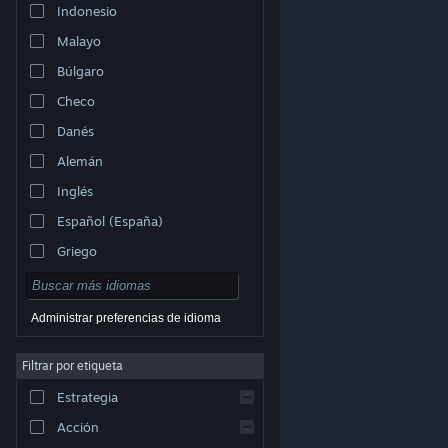
Indonesio
Malayo
Búlgaro
Checo
Danés
Alemán
Inglés
Español (España)
Griego
Administrar preferencias de idioma
Filtrar por etiqueta
© Valve Corporation. Todos los derechos reservados.
Todas las marcas registradas pertenecen a sus
respectivos dueños en EE. UU. y otros países.
Política
Estrategia
de Privacidad
|
Información legal
|
Accesibilidad
|
Acuerdo de Suscriptor a Steam
|
Reembolsos
|
Cookies
Acción