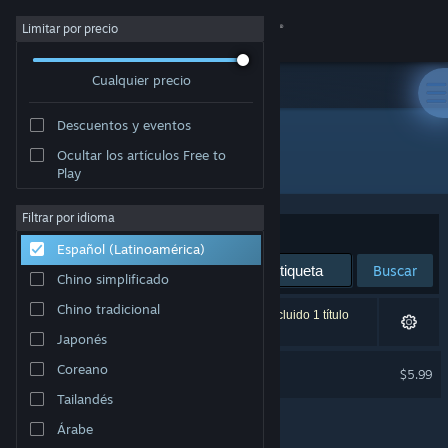
Iniciar sesión
Limitar por precio
Cualquier precio
Tienda
Descuentos y eventos
Comunidad
Ocultar los artículos Free to
Desarrollador: Pixel Crate Games
Play
Acerca de
Filtrar por idioma
Ordenar por
Relevancia
Español (Latinoamérica)
Soporte
Buscar
Chino simplificado
Cambiar idioma
Chino tradicional
1 resultado coincide con la búsqueda. Se ha excluido 1 título
según tus preferencias.
Japonés
Obtener la aplicación de Steam Mobile
Zaraq
Coreano
$5.99
Ver versión clásica
Tailandés
Árabe