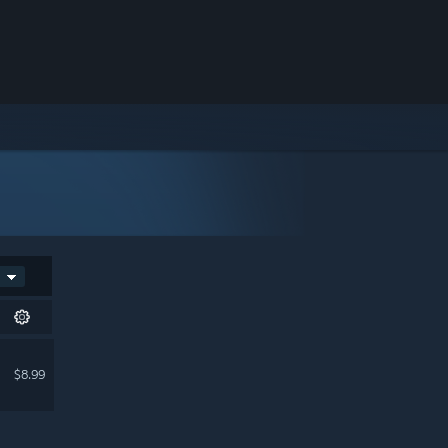
$8.99