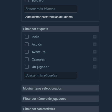
Búlgaro
Checo
Danés
Administrar preferencias de idioma
Alemán
Filtrar por etiqueta
Inglés
Indie
Español (España)
Acción
Griego
Aventura
Casuales
Un jugador
Simuladores
Rol
Mostrar tipos seleccionados
Estrategia
2D
Filtrar por número de jugadores
Acceso anticipado
Filtrar por característica
3D