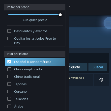
Iniciar sesión
Limitar por precio
Cualquier precio
Tienda
Descuentos y eventos
Comunidad
Ocultar los artículos Free to
Desarrollador: Owl Path Studios
Play
Acerca de
Filtrar por idioma
Ordenar por
Relevancia
Español (Latinoamérica)
Soporte
Buscar
Chino simplificado
Cambiar idioma
Chino tradicional
0 resultado(s) coinciden con la búsqueda. Se ha excluido 1
título según tus preferencias.
Japonés
Obtener la aplicación de Steam Mobile
Coreano
Ver versión clásica
Tailandés
Árabe