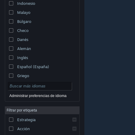
Indonesio
Malayo
Búlgaro
Checo
Danés
Alemán
Inglés
Español (España)
Griego
Administrar preferencias de idioma
Filtrar por etiqueta
© Valve Corporation. Todos los derechos reservados.
Todas las marcas registradas pertenecen a sus
respectivos dueños en EE. UU. y otros países.
Política
Estrategia
de Privacidad
|
Información legal
|
Accesibilidad
|
Acuerdo de Suscriptor a Steam
|
Reembolsos
|
Cookies
Acción