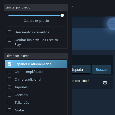
Iniciar sesión
Limitar por precio
Cualquier precio
Tienda
Descuentos y eventos
Comunidad
Ocultar los artículos Free to
Desarrollador: Numakeis
Play
Acerca de
Filtrar por idioma
Ordenar por
Relevancia
Español (Latinoamérica)
Soporte
Buscar
Chino simplificado
Cambiar idioma
Chino tradicional
0 resultado(s) coinciden con la búsqueda. Se han excluido 3
títulos según tus preferencias.
Japonés
Obtener la aplicación de Steam Mobile
Coreano
Ver versión clásica
Tailandés
Árabe