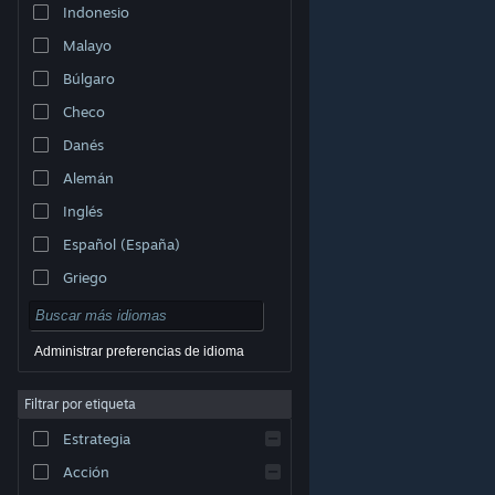
Indonesio
Malayo
Búlgaro
Checo
Danés
Alemán
Inglés
Español (España)
Griego
Administrar preferencias de idioma
Filtrar por etiqueta
© Valve Corporation. Todos los derechos reservados.
Todas las marcas registradas pertenecen a sus
respectivos dueños en EE. UU. y otros países.
Política
Estrategia
de Privacidad
|
Información legal
|
Accesibilidad
|
Acuerdo de Suscriptor a Steam
|
Reembolsos
|
Cookies
Acción