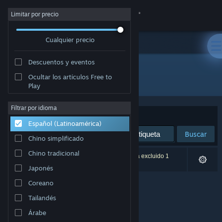
Iniciar sesión
Limitar por precio
Cualquier precio
Tienda
Descuentos y eventos
Comunidad
Ocultar los artículos Free to
Desarrollador: Nicolas 'NykO18' Grevet
Play
Acerca de
Filtrar por idioma
Ordenar por
Relevancia
Español (Latinoamérica)
Soporte
Buscar
Chino simplificado
Cambiar idioma
Chino tradicional
0 resultado(s) coinciden con la búsqueda. Se ha excluido 1
título según tus preferencias.
Japonés
Obtener la aplicación de Steam Mobile
Coreano
Ver versión clásica
Tailandés
Árabe