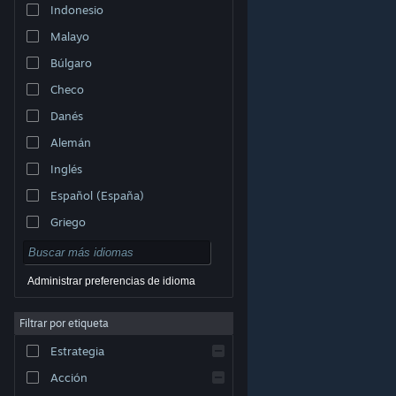
Indonesio
Malayo
Búlgaro
Checo
Danés
Alemán
Inglés
Español (España)
Griego
Administrar preferencias de idioma
Filtrar por etiqueta
© Valve Corporation. Todos los derechos reservados.
Todas las marcas registradas pertenecen a sus
respectivos dueños en EE. UU. y otros países.
Política
Estrategia
de Privacidad
|
Información legal
|
Accesibilidad
|
Acuerdo de Suscriptor a Steam
|
Reembolsos
|
Cookies
Acción