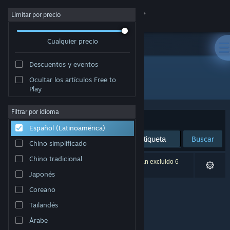
Iniciar sesión
Limitar por precio
Cualquier precio
Tienda
Descuentos y eventos
Comunidad
Ocultar los artículos Free to
Desarrollador: Nerdvision Games
Play
Acerca de
Filtrar por idioma
Ordenar por
Relevancia
Español (Latinoamérica)
Soporte
Buscar
Chino simplificado
Cambiar idioma
Chino tradicional
0 resultado(s) coinciden con la búsqueda. Se han excluido 6
títulos según tus preferencias.
Japonés
Obtener la aplicación de Steam Mobile
Coreano
Ver versión clásica
Tailandés
Árabe