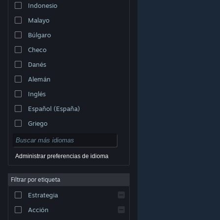
Indonesio
Malayo
Búlgaro
Checo
Danés
Alemán
Inglés
Español (España)
Griego
Administrar preferencias de idioma
Filtrar por etiqueta
© Valve Corporation. Todos los derechos reservados.
Todas las marcas registradas pertenecen a sus
respectivos dueños en EE. UU. y otros países.
Política
Estrategia
de Privacidad
|
Información legal
|
Accesibilidad
|
Acuerdo de Suscriptor a Steam
|
Reembolsos
|
Cookies
Acción