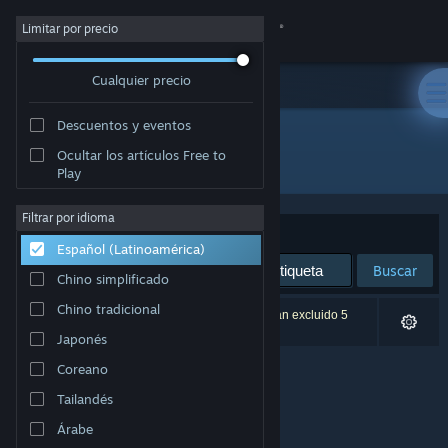
Iniciar sesión
Limitar por precio
Cualquier precio
Tienda
Descuentos y eventos
Comunidad
Ocultar los artículos Free to
Desarrollador: Mr Chip Software
Play
Acerca de
Filtrar por idioma
Ordenar por
Relevancia
Español (Latinoamérica)
Soporte
Buscar
Chino simplificado
Cambiar idioma
Chino tradicional
0 resultado(s) coinciden con la búsqueda. Se han excluido 5
títulos según tus preferencias.
Japonés
Obtener la aplicación de Steam Mobile
Coreano
Ver versión clásica
Tailandés
Árabe