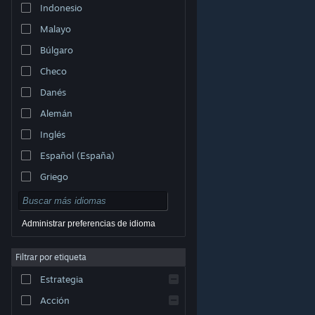
Indonesio
Malayo
Búlgaro
Checo
Danés
Alemán
Inglés
Español (España)
Griego
Administrar preferencias de idioma
Filtrar por etiqueta
© Valve Corporation. Todos los derechos reservados.
Todas las marcas registradas pertenecen a sus
respectivos dueños en EE. UU. y otros países.
Política
Estrategia
de Privacidad
|
Información legal
|
Accesibilidad
|
Acuerdo de Suscriptor a Steam
|
Reembolsos
|
Cookies
Acción