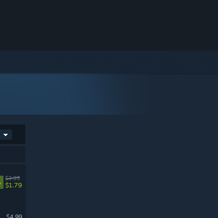
$3.99
%
$1.79
$4.99