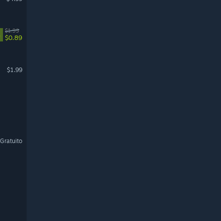
$1.99
%
$0.89
$1.99
Gratuito