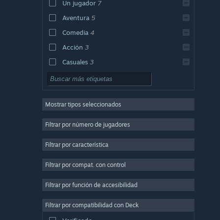
Un jugador
7
Aventura
5
Comedia
4
Acción
3
Casuales
3
Simuladores
3
Disparos
3
Mostrar tipos seleccionados
Primera persona
3
Atmosféricos
3
Filtrar por número de jugadores
Estrategia
Filtrar por característica
Diseño e ilustración
Filtrar por compat. con control
Utilidades
Free to Play
Filtrar por función de accesibilidad
Rol
Filtrar por compatibilidad con Deck
Multijugador masivo