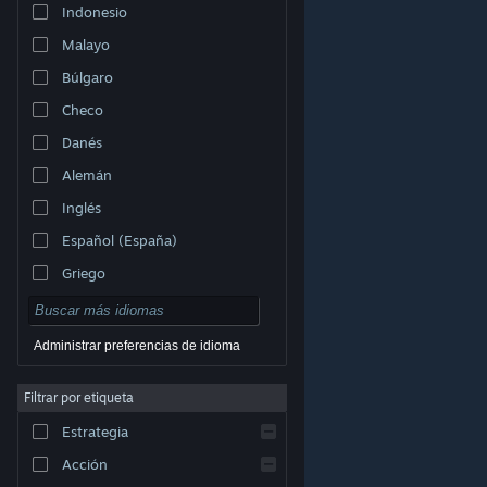
Indonesio
Malayo
Búlgaro
Checo
Danés
Alemán
Inglés
Español (España)
Griego
Administrar preferencias de idioma
Filtrar por etiqueta
© Valve Corporation. Todos los derechos reservados.
Todas las marcas registradas pertenecen a sus
respectivos dueños en EE. UU. y otros países.
Política
Estrategia
de Privacidad
|
Información legal
|
Accesibilidad
|
Acuerdo de Suscriptor a Steam
|
Reembolsos
|
Cookies
Acción