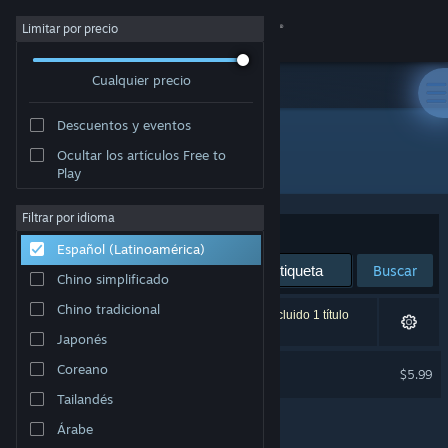
Iniciar sesión
Limitar por precio
Cualquier precio
Tienda
Descuentos y eventos
Comunidad
Ocultar los artículos Free to
Desarrollador: Lucy B. Locks
Play
Acerca de
Filtrar por idioma
Ordenar por
Relevancia
Español (Latinoamérica)
Soporte
Buscar
Chino simplificado
Cambiar idioma
Chino tradicional
1 resultado coincide con la búsqueda. Se ha excluido 1 título
según tus preferencias.
Japonés
Obtener la aplicación de Steam Mobile
Lucid Blocks Soundtrack
Coreano
$5.99
Ver versión clásica
Tailandés
Árabe