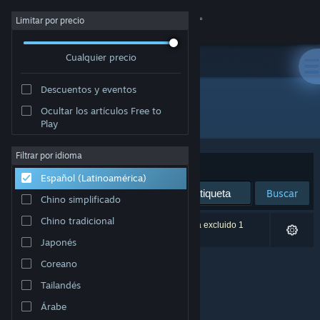
Iniciar sesión
Limitar por precio
Cualquier precio
Tienda
Descuentos y eventos
Comunidad
Ocultar los artículos Free to
Desarrollador: Luan Chenghao
Play
Acerca de
Filtrar por idioma
Ordenar por
Relevancia
Español (Latinoamérica)
Soporte
Buscar
Chino simplificado
Cambiar idioma
Chino tradicional
0 resultado(s) coinciden con la búsqueda. Se ha excluido 1
título según tus preferencias.
Japonés
Obtener la aplicación de Steam Mobile
Coreano
Ver versión clásica
Tailandés
Árabe