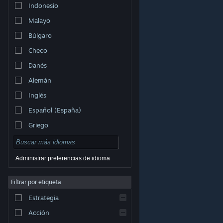
Indonesio
Malayo
Búlgaro
Checo
Danés
Alemán
Inglés
Español (España)
Griego
Administrar preferencias de idioma
Filtrar por etiqueta
© Valve Corporation. Todos los derechos reservados.
Todas las marcas registradas pertenecen a sus
respectivos dueños en EE. UU. y otros países.
Política
Estrategia
de Privacidad
|
Información legal
|
Accesibilidad
|
Acuerdo de Suscriptor a Steam
|
Reembolsos
|
Cookies
Acción