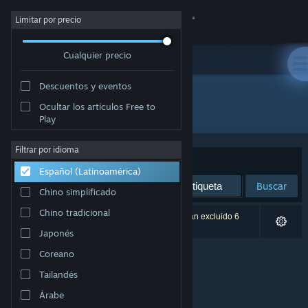
Iniciar sesión
Limitar por precio
Cualquier precio
Tienda
Descuentos y eventos
Comunidad
Ocultar los artículos Free to
Desarrollador: Llamasoft Ltd.
Play
Acerca de
Filtrar por idioma
Ordenar por
Relevancia
Español (Latinoamérica)
Soporte
Buscar
Chino simplificado
Cambiar idioma
Chino tradicional
0 resultado(s) coinciden con la búsqueda. Se han excluido 6
títulos según tus preferencias.
Japonés
Obtener la aplicación de Steam Mobile
Coreano
Ver versión clásica
Tailandés
Árabe