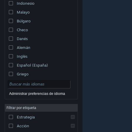
Indonesio
Malayo
Búlgaro
Checo
Danés
Alemán
Inglés
Español (España)
Griego
Administrar preferencias de idioma
Filtrar por etiqueta
© Valve Corporation. Todos los derechos reservados.
Todas las marcas registradas pertenecen a sus
respectivos dueños en EE. UU. y otros países.
Política
Estrategia
de Privacidad
|
Información legal
|
Accesibilidad
|
Acuerdo de Suscriptor a Steam
|
Reembolsos
|
Cookies
Acción