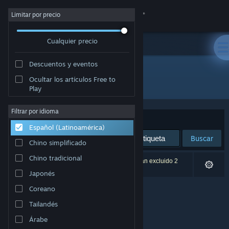
Iniciar sesión
Limitar por precio
Cualquier precio
Tienda
Descuentos y eventos
Comunidad
Ocultar los artículos Free to
Desarrollador: Laud Games
Play
Acerca de
Filtrar por idioma
Ordenar por
Relevancia
Español (Latinoamérica)
Soporte
Buscar
Chino simplificado
Cambiar idioma
Chino tradicional
0 resultado(s) coinciden con la búsqueda. Se han excluido 2
títulos según tus preferencias.
Japonés
Obtener la aplicación de Steam Mobile
Coreano
Ver versión clásica
Tailandés
Árabe