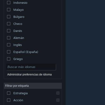
Indonesio
Malayo
Búlgaro
Checo
Danés
Alemán
Inglés
Español (España)
Griego
Administrar preferencias de idioma
Filtrar por etiqueta
© Valve Corporation. Todos los derechos reservados.
Todas las marcas registradas pertenecen a sus
respectivos dueños en EE. UU. y otros países.
Política
Estrategia
de Privacidad
|
Información legal
|
Accesibilidad
|
Acuerdo de Suscriptor a Steam
|
Reembolsos
|
Cookies
Acción