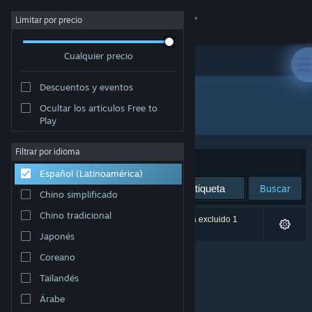
Iniciar sesión
Limitar por precio
Cualquier precio
Tienda
Descuentos y eventos
Comunidad
Ocultar los artículos Free to
Desarrollador: Last Sun, LLC
Play
Acerca de
Filtrar por idioma
Ordenar por
Relevancia
Español (Latinoamérica)
Soporte
Buscar
Chino simplificado
Cambiar idioma
Chino tradicional
0 resultado(s) coinciden con la búsqueda. Se ha excluido 1
título según tus preferencias.
Japonés
Obtener la aplicación de Steam Mobile
Coreano
Ver versión clásica
Tailandés
Árabe