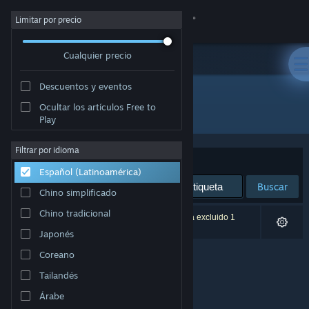
Iniciar sesión
Limitar por precio
Cualquier precio
Tienda
Descuentos y eventos
Comunidad
Ocultar los artículos Free to
Desarrollador: Keone
Play
Acerca de
Filtrar por idioma
Ordenar por
Relevancia
Español (Latinoamérica)
Soporte
Buscar
Chino simplificado
Cambiar idioma
Chino tradicional
0 resultado(s) coinciden con la búsqueda. Se ha excluido 1
título según tus preferencias.
Japonés
Obtener la aplicación de Steam Mobile
Coreano
Ver versión clásica
Tailandés
Árabe