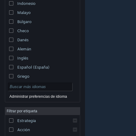
Indonesio
Malayo
Búlgaro
Checo
Danés
Alemán
Inglés
Español (España)
Griego
Administrar preferencias de idioma
Filtrar por etiqueta
© Valve Corporation. Todos los derechos reservados.
Todas las marcas registradas pertenecen a sus
respectivos dueños en EE. UU. y otros países.
Política
Estrategia
de Privacidad
|
Información legal
|
Accesibilidad
|
Acuerdo de Suscriptor a Steam
|
Reembolsos
|
Cookies
Acción