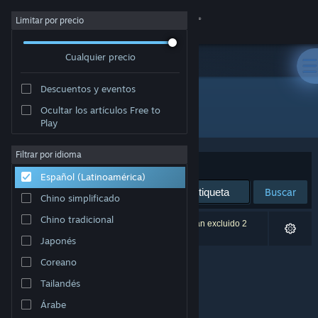
Iniciar sesión
Limitar por precio
Cualquier precio
Tienda
Descuentos y eventos
Comunidad
Ocultar los artículos Free to
Desarrollador: Horrendous Games
Play
Acerca de
Filtrar por idioma
Ordenar por
Relevancia
Español (Latinoamérica)
Soporte
Buscar
Chino simplificado
Cambiar idioma
Chino tradicional
0 resultado(s) coinciden con la búsqueda. Se han excluido 2
títulos según tus preferencias.
Japonés
Obtener la aplicación de Steam Mobile
Coreano
Ver versión clásica
Tailandés
Árabe