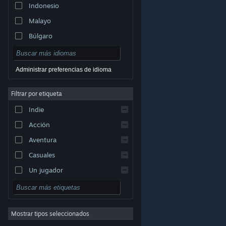
Indonesio
Malayo
Búlgaro
Checo
Danés
Administrar preferencias de idioma
Alemán
Filtrar por etiqueta
Inglés
Indie
Español (España)
Acción
Griego
Aventura
Casuales
Un jugador
© Valve Corporation. Todos los derechos reservados.
Simuladores
Todas las marcas registradas pertenecen a sus
respectivos dueños en EE. UU. y otros países.
Política
Rol
de Privacidad
|
Información legal
|
Accesibilidad
|
Acuerdo de Suscriptor a Steam
|
Reembolsos
|
Cookies
Mostrar tipos seleccionados
Estrategia