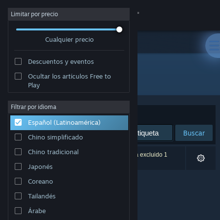
Iniciar sesión
Limitar por precio
Cualquier precio
Tienda
Descuentos y eventos
Comunidad
Ocultar los artículos Free to
Desarrollador: Hauskaz
Play
Acerca de
Filtrar por idioma
Ordenar por
Relevancia
Español (Latinoamérica)
Soporte
Buscar
Chino simplificado
Cambiar idioma
Chino tradicional
0 resultado(s) coinciden con la búsqueda. Se ha excluido 1
título según tus preferencias.
Japonés
Obtener la aplicación de Steam Mobile
Coreano
Ver versión clásica
Tailandés
Árabe