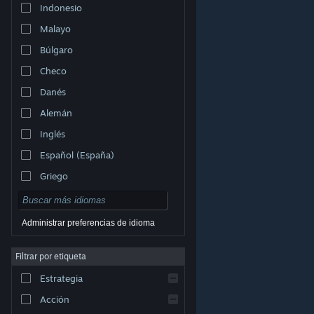
Indonesio
Malayo
Búlgaro
Checo
Danés
Alemán
Inglés
Español (España)
Griego
Administrar preferencias de idioma
Filtrar por etiqueta
© Valve Corporation. Todos los derechos reservados.
Todas las marcas registradas pertenecen a sus
respectivos dueños en EE. UU. y otros países.
Política
Estrategia
de Privacidad
|
Información legal
|
Accesibilidad
|
Acuerdo de Suscriptor a Steam
|
Reembolsos
|
Cookies
Acción