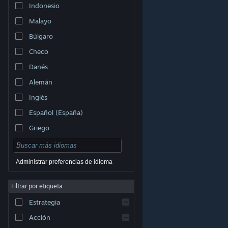
Indonesio
Malayo
Búlgaro
Checo
Danés
Alemán
Inglés
Español (España)
Griego
Administrar preferencias de idioma
Filtrar por etiqueta
© Valve Corporation. Todos los derechos reservados.
Todas las marcas registradas pertenecen a sus
respectivos dueños en EE. UU. y otros países.
Política
Estrategia
de Privacidad
|
Información legal
|
Accesibilidad
|
Acuerdo de Suscriptor a Steam
|
Reembolsos
|
Cookies
Acción