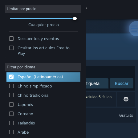
Iniciar sesión
Limitar por precio
Cualquier precio
Tienda
Descuentos y eventos
Comunidad
Ocultar los artículos Free to
Desarrollador: GoBit Games
Play
Acerca de
Filtrar por idioma
Ordenar por
Relevancia
Español (Latinoamérica)
Soporte
Buscar
Chino simplificado
Cambiar idioma
Chino tradicional
1 resultado coincide con la búsqueda. Se han excluido 5 títulos
según tus preferencias.
Japonés
Obtener la aplicación de Steam Mobile
Burger Shop 3 Soundtrack
Coreano
Gratuito
Ver versión clásica
Tailandés
Árabe