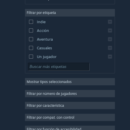
Alemán
Filtrar por etiqueta
Inglés
Indie
Español (España)
Acción
Griego
Aventura
Casuales
Un jugador
Simuladores
Rol
Mostrar tipos seleccionados
Estrategia
2D
Filtrar por número de jugadores
Acceso anticipado
Filtrar por característica
3D
Filtrar por compat. con control
Free to Play
Atmosféricos
Filtrar por función de accesibilidad