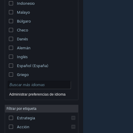
Indonesio
Malayo
Búlgaro
Checo
Danés
Alemán
Inglés
Español (España)
Griego
Administrar preferencias de idioma
Filtrar por etiqueta
© Valve Corporation. Todos los derechos reservados.
Todas las marcas registradas pertenecen a sus
respectivos dueños en EE. UU. y otros países.
Política
Estrategia
de Privacidad
|
Información legal
|
Accesibilidad
|
Acuerdo de Suscriptor a Steam
|
Reembolsos
|
Cookies
Acción