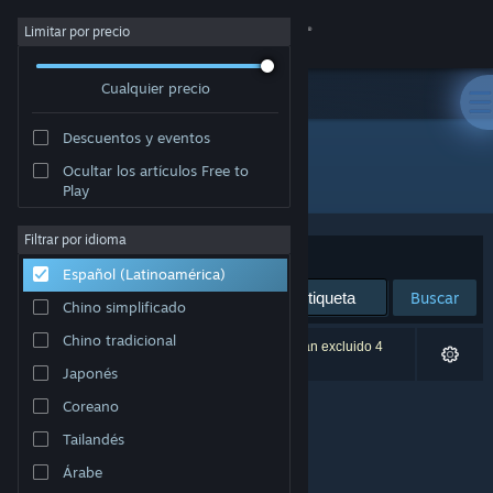
Iniciar sesión
Limitar por precio
Cualquier precio
Tienda
Descuentos y eventos
Comunidad
Ocultar los artículos Free to
Desarrollador: Furoshiki Lab.
Play
Acerca de
Filtrar por idioma
Ordenar por
Relevancia
Español (Latinoamérica)
Soporte
Buscar
Chino simplificado
Cambiar idioma
Chino tradicional
0 resultado(s) coinciden con la búsqueda. Se han excluido 4
títulos según tus preferencias.
Japonés
Obtener la aplicación de Steam Mobile
Coreano
Ver versión clásica
Tailandés
Árabe