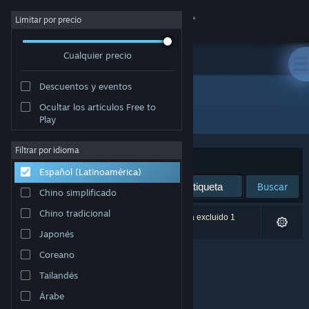
Iniciar sesión
Limitar por precio
Cualquier precio
Tienda
Descuentos y eventos
Comunidad
Ocultar los artículos Free to
Desarrollador: FujiCubeSoft
Play
Acerca de
Filtrar por idioma
Ordenar por
Relevancia
Español (Latinoamérica)
Soporte
Buscar
Chino simplificado
Cambiar idioma
Chino tradicional
0 resultado(s) coinciden con la búsqueda. Se ha excluido 1
título según tus preferencias.
Japonés
Obtener la aplicación de Steam Mobile
Coreano
Ver versión clásica
Tailandés
Árabe