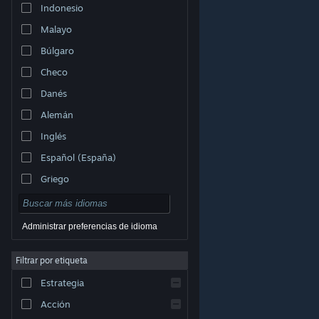
Indonesio
Malayo
Búlgaro
Checo
Danés
Alemán
Inglés
Español (España)
Griego
Administrar preferencias de idioma
Filtrar por etiqueta
© Valve Corporation. Todos los derechos reservados.
Todas las marcas registradas pertenecen a sus
respectivos dueños en EE. UU. y otros países.
Política
Estrategia
de Privacidad
|
Información legal
|
Accesibilidad
|
Acuerdo de Suscriptor a Steam
|
Reembolsos
|
Cookies
Acción