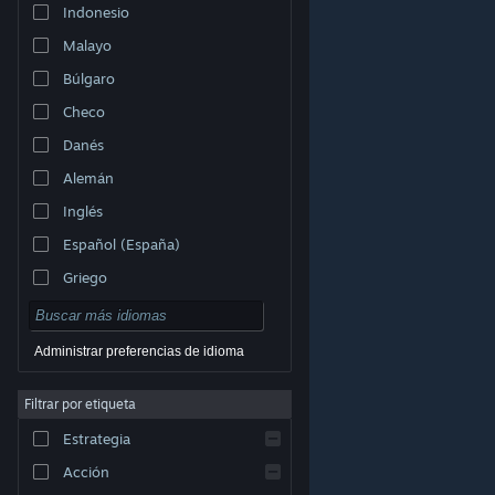
Indonesio
Malayo
Búlgaro
Checo
Danés
Alemán
Inglés
Español (España)
Griego
Administrar preferencias de idioma
Filtrar por etiqueta
© Valve Corporation. Todos los derechos reservados.
Todas las marcas registradas pertenecen a sus
respectivos dueños en EE. UU. y otros países.
Política
Estrategia
de Privacidad
|
Información legal
|
Accesibilidad
|
Acuerdo de Suscriptor a Steam
|
Reembolsos
|
Cookies
Acción