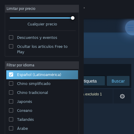
Iniciar sesión
Limitar por precio
Cualquier precio
Tienda
Descuentos y eventos
Comunidad
Ocultar los artículos Free to
Desarrollador: Ethereal Industries
Play
Acerca de
Filtrar por idioma
Ordenar por
Relevancia
Español (Latinoamérica)
Soporte
Buscar
Chino simplificado
Cambiar idioma
Chino tradicional
0 resultado(s) coinciden con la búsqueda. Se ha excluido 1
título según tus preferencias.
Japonés
Obtener la aplicación de Steam Mobile
Coreano
Ver versión clásica
Tailandés
Árabe