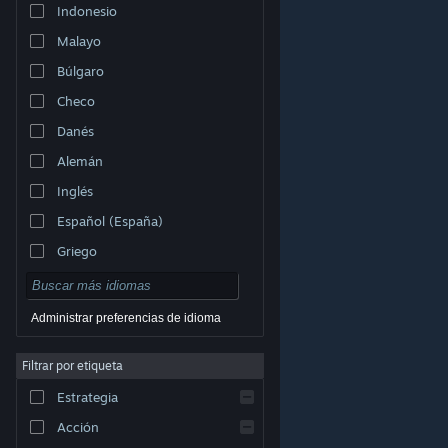
Indonesio
Malayo
Búlgaro
Checo
Danés
Alemán
Inglés
Español (España)
Griego
Administrar preferencias de idioma
Filtrar por etiqueta
© Valve Corporation. Todos los derechos reservados.
Todas las marcas registradas pertenecen a sus
respectivos dueños en EE. UU. y otros países.
Política
Estrategia
de Privacidad
|
Información legal
|
Accesibilidad
|
Acuerdo de Suscriptor a Steam
|
Reembolsos
|
Cookies
Acción