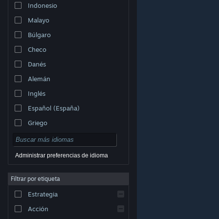
Indonesio
Malayo
Búlgaro
Checo
Danés
Alemán
Inglés
Español (España)
Griego
Administrar preferencias de idioma
Filtrar por etiqueta
© Valve Corporation. Todos los derechos reservados.
Todas las marcas registradas pertenecen a sus
respectivos dueños en EE. UU. y otros países.
Política
Estrategia
de Privacidad
|
Información legal
|
Accesibilidad
|
Acuerdo de Suscriptor a Steam
|
Reembolsos
|
Cookies
Acción