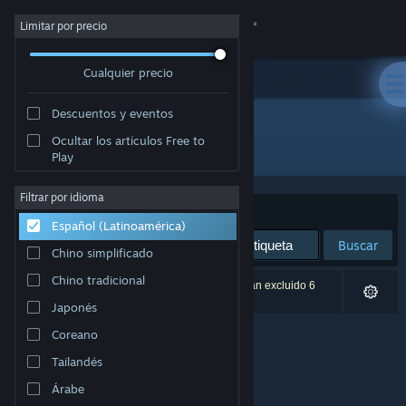
Iniciar sesión
Limitar por precio
Cualquier precio
Tienda
Descuentos y eventos
Comunidad
Ocultar los artículos Free to
Desarrollador: Dryden Thomas Games
Play
Acerca de
Filtrar por idioma
Ordenar por
Relevancia
Español (Latinoamérica)
Soporte
Buscar
Chino simplificado
Cambiar idioma
Chino tradicional
0 resultado(s) coinciden con la búsqueda. Se han excluido 6
títulos según tus preferencias.
Japonés
Obtener la aplicación de Steam Mobile
Coreano
Ver versión clásica
Tailandés
Árabe