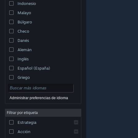
Indonesio
Malayo
Búlgaro
Checo
Danés
Alemán
Inglés
Español (España)
Griego
Administrar preferencias de idioma
Filtrar por etiqueta
© Valve Corporation. Todos los derechos reservados.
Todas las marcas registradas pertenecen a sus
respectivos dueños en EE. UU. y otros países.
Política
Estrategia
de Privacidad
|
Información legal
|
Accesibilidad
|
Acuerdo de Suscriptor a Steam
|
Reembolsos
|
Cookies
Acción