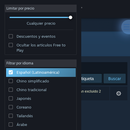
Iniciar sesión
Limitar por precio
Cualquier precio
Tienda
Descuentos y eventos
Comunidad
Ocultar los artículos Free to
Desarrollador: Darkraven
Play
Acerca de
Filtrar por idioma
Ordenar por
Relevancia
Español (Latinoamérica)
Soporte
Buscar
Chino simplificado
Cambiar idioma
Chino tradicional
0 resultado(s) coinciden con la búsqueda. Se han excluido 2
títulos según tus preferencias.
Japonés
Obtener la aplicación de Steam Mobile
Coreano
Ver versión clásica
Tailandés
Árabe