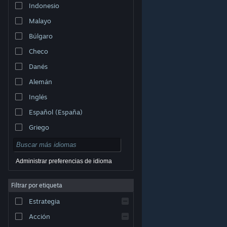
Indonesio
Malayo
Búlgaro
Checo
Danés
Alemán
Inglés
Español (España)
Griego
Administrar preferencias de idioma
Filtrar por etiqueta
© Valve Corporation. Todos los derechos reservados.
Todas las marcas registradas pertenecen a sus
respectivos dueños en EE. UU. y otros países.
Política
Estrategia
de Privacidad
|
Información legal
|
Accesibilidad
|
Acuerdo de Suscriptor a Steam
|
Reembolsos
|
Cookies
Acción