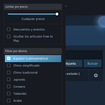
Iniciar sesión
Limitar por precio
Cualquier precio
Tienda
Descuentos y eventos
Comunidad
Ocultar los artículos Free to
Desarrollador: Cosmic Dreams
Play
Acerca de
Filtrar por idioma
Ordenar por
Relevancia
Español (Latinoamérica)
Soporte
Buscar
Chino simplificado
Cambiar idioma
Chino tradicional
0 resultado(s) coinciden con la búsqueda. Se ha excluido 1
título según tus preferencias.
Japonés
Obtener la aplicación de Steam Mobile
Coreano
Ver versión clásica
Tailandés
Árabe