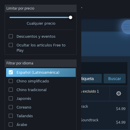
Iniciar sesión
Limitar por precio
Cualquier precio
Tienda
Descuentos y eventos
Comunidad
Ocultar los artículos Free to
Desarrollador: Bottled Starlight
Play
Acerca de
Filtrar por idioma
Ordenar por
Relevancia
Español (Latinoamérica)
Soporte
Buscar
Chino simplificado
Cambiar idioma
Chino tradicional
2 resultado(s) coinciden con la búsqueda. Se ha excluido 1
título según tus preferencias.
Japonés
Obtener la aplicación de Steam Mobile
Witch Hunter Izana Soundtrack
Coreano
$4.99
Ver versión clásica
Tailandés
Runes of Pandemonium - Soundtrack
$4.99
Árabe