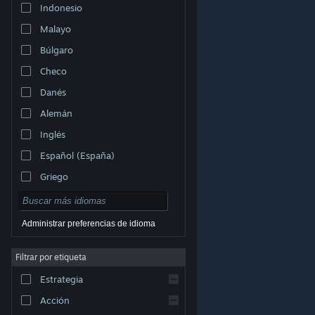
Indonesio
Malayo
Búlgaro
Checo
Danés
Alemán
Inglés
Español (España)
Griego
Administrar preferencias de idioma
Filtrar por etiqueta
© Valve Corporation. Todos los derechos reservados.
Todas las marcas registradas pertenecen a sus
respectivos dueños en EE. UU. y otros países.
Política
Estrategia
de Privacidad
|
Información legal
|
Accesibilidad
|
Acuerdo de Suscriptor a Steam
|
Reembolsos
|
Cookies
Acción