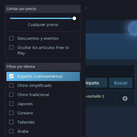
Iniciar sesión
Limitar por precio
Cualquier precio
Tienda
Descuentos y eventos
Comunidad
Ocultar los artículos Free to
Desarrollador: Atreyu Games Pty. Ltd.
Play
Acerca de
Filtrar por idioma
Ordenar por
Relevancia
Español (Latinoamérica)
Soporte
Buscar
Chino simplificado
Cambiar idioma
Chino tradicional
0 resultado(s) coinciden con la búsqueda. Se ha excluido 1
título según tus preferencias.
Japonés
Obtener la aplicación de Steam Mobile
Coreano
Ver versión clásica
Tailandés
Árabe