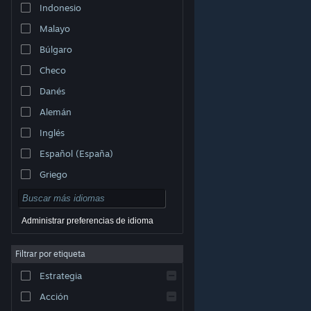
Indonesio
Malayo
Búlgaro
Checo
Danés
Alemán
Inglés
Español (España)
Griego
Administrar preferencias de idioma
Filtrar por etiqueta
© Valve Corporation. Todos los derechos reservados.
Todas las marcas registradas pertenecen a sus
respectivos dueños en EE. UU. y otros países.
Política
Estrategia
de Privacidad
|
Información legal
|
Accesibilidad
|
Acuerdo de Suscriptor a Steam
|
Reembolsos
|
Cookies
Acción