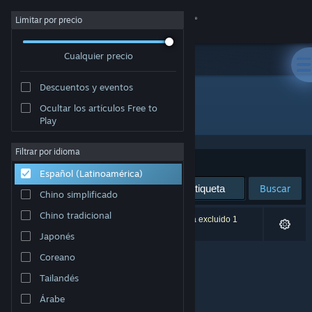
Iniciar sesión
Limitar por precio
Cualquier precio
Tienda
Descuentos y eventos
Comunidad
Ocultar los artículos Free to
Desarrollador: Ancient Games DS
Play
Acerca de
Filtrar por idioma
Ordenar por
Relevancia
Español (Latinoamérica)
Soporte
Buscar
Chino simplificado
Cambiar idioma
Chino tradicional
0 resultado(s) coinciden con la búsqueda. Se ha excluido 1
título según tus preferencias.
Japonés
Obtener la aplicación de Steam Mobile
Coreano
Ver versión clásica
Tailandés
Árabe