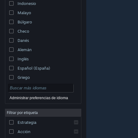
Indonesio
Malayo
Búlgaro
Checo
Danés
Alemán
Inglés
Español (España)
Griego
Administrar preferencias de idioma
Filtrar por etiqueta
© Valve Corporation. Todos los derechos reservados.
Todas las marcas registradas pertenecen a sus
respectivos dueños en EE. UU. y otros países.
Política
Estrategia
de Privacidad
|
Información legal
|
Accesibilidad
|
Acuerdo de Suscriptor a Steam
|
Reembolsos
|
Cookies
Acción